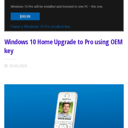
Windows 10 Home Upgrade to Pro using OEM
key
29.03.2020