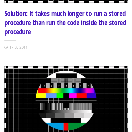
Solution: It takes much longer to run a stored
procedure than run the code inside the stored
procedure
17.05.2011