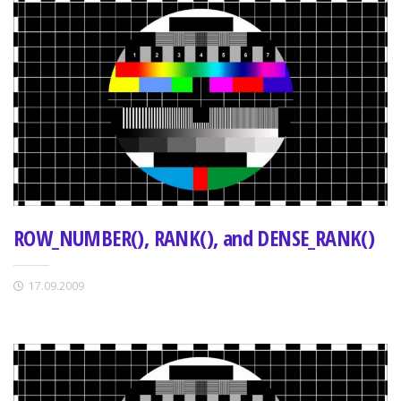
ROW_NUMBER(), RANK(), and DENSE_RANK()
17.09.2009