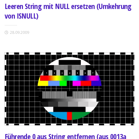
Leeren String mit NULL ersetzen (Umkehrung
von ISNULL)
28.09.2009
Führende 0 aus String entfernen (aus 0013a